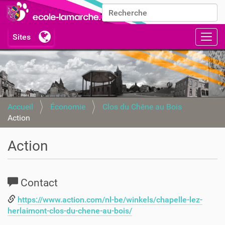
Chercher par
Recherche avancée…
Activ
Accueil
Économie
Clos du Chêne au Bois
Action
Action
Contact
https://www.action.com/nl-be/winkels/chapelle-lez-
herlaimont-clos-du-chene-au-bois/