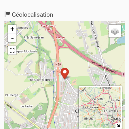
Géolocalisation
+
-