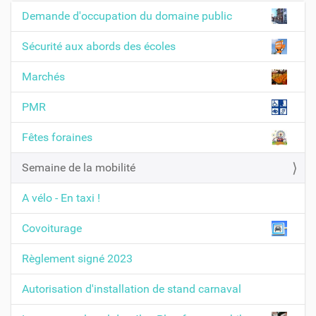
Demande d'occupation du domaine public
N
a
Sécurité aux abords des écoles
v
Marchés
i
g
PMR
a
t
Fêtes foraines
i
Semaine de la mobilité
o
n
A vélo - En taxi !
Covoiturage
Règlement signé 2023
Autorisation d'installation de stand carnaval