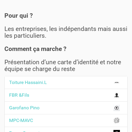
Pour qui ?
Les entreprises, les indépendants mais aussi
les particuliers.
Comment ça marche ?
Présentation d’une carte d’identité et notre
équipe se charge du reste
Toiture Hassaini.L
N
a
FBR &Fils
v
Garofano Pino
i
g
MPC-MAVC
a