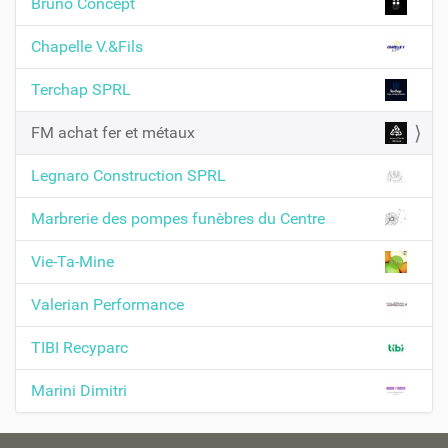
t
Bruno Concept
i
Chapelle V.&Fils
o
n
Terchap SPRL
FM achat fer et métaux
Legnaro Construction SPRL
Marbrerie des pompes funèbres du Centre
Vie-Ta-Mine
Valerian Performance
TIBI Recyparc
Marini Dimitri