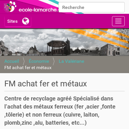
Chercher par
Recherche avancée…
Activ
Accueil
Économie
La Valériane
FM achat fer et métaux
FM achat fer et métaux
Centre de recyclage agréé Spécialisé dans
l’achat des métaux ferreux (fer ,acier ,fonte
,tôlerie) et non ferreux (cuivre, laiton,
plomb,zinc ,alu, batteries, etc...)