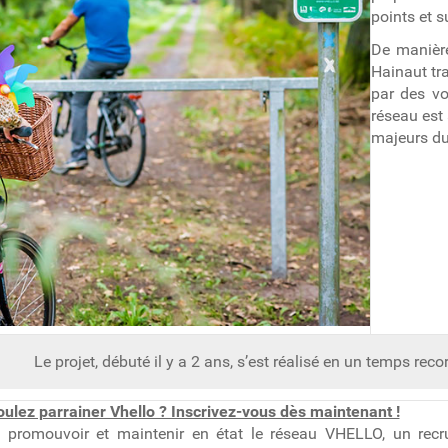
points et s
De manière
Hainaut tr
par des voi
réseau est 
majeurs du 
Le projet, débuté il y a 2 ans, s’est réalisé en un temps recor
ulez parrainer Vhello ? Inscrivez-vous dès maintenant !
e promouvoir et maintenir en état le réseau VHELLO, un recr