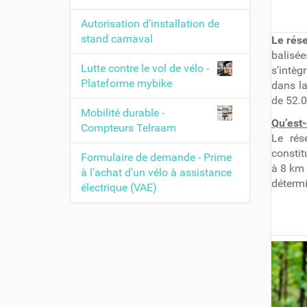
Autorisation d'installation de
stand carnaval
Le rés
balisé
Lutte contre le vol de vélo -
s’intèg
Plateforme mybike
dans la
de 52.0
Mobilité durable -
Qu’est
Compteurs Telraam
Le rés
consti
Formulaire de demande - Prime
à 8 km 
à l'achat d'un vélo à assistance
détermi
électrique (VAE)