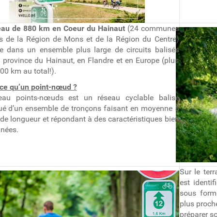
eau de 880 km en Coeur du Hainaut
(24 communes
es de la Région de Mons et de la Région du Centre)
re dans un ensemble plus large de circuits balisés
 province du Hainaut, en Flandre et en Europe (plus
00 km au total!).
-ce qu’un point-nœud ?
eau points-nœuds est un réseau cyclable balisé
tué d’un ensemble de tronçons faisant en moyenne 5
de longueur et répondant à des caractéristiques bien
nées.
Sur le ter
est identi
sous form
plus proche
préparer so