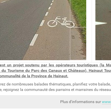
 est un projet soutenu par les opérateurs touristiques (la 
 du Tourisme du Parc des Canaux et Châteaux), Hainaut Tour
ommunalité de la Province de Hainaut.
ez de nombreuses balades thématiques, planifiez votre balade, d
ire, rejoignez la communauté des parrains et marraines du réseau,
Plus d'informations sur
www.