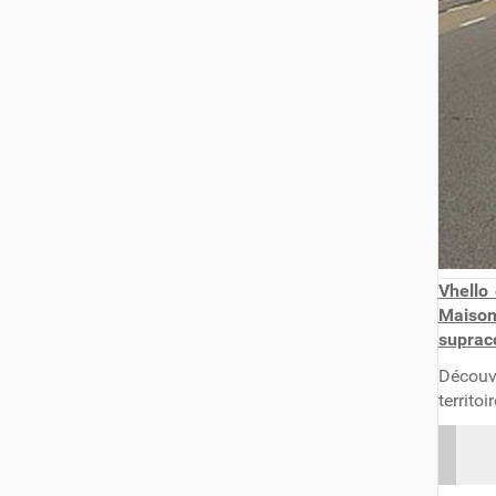
Vhello
Maison
suprac
Découvr
territo