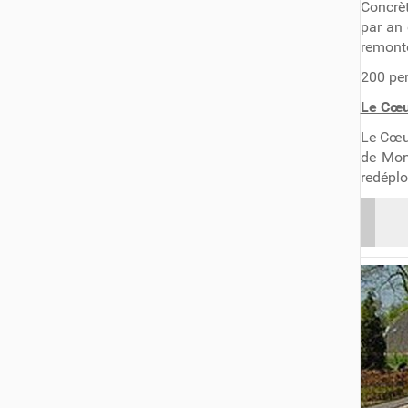
Concrèt
par an 
remonté
200 per
Le Cœu
Le Cœur
de Mons
redéplo