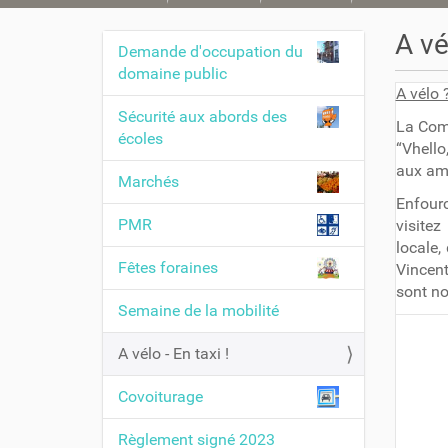
o
u
A vé
Demande d'occupation du
s
N
domaine public
ê
a
A vélo 
t
v
Sécurité aux abords des
e
La Comm
i
écoles
s
“Vhello
i
g
aux am
Marchés
c
a
Enfourc
i
t
PMR
visite
locale,
i
:
Fêtes foraines
Vincen
o
sont no
n
Semaine de la mobilité
A vélo - En taxi !
Covoiturage
Règlement signé 2023