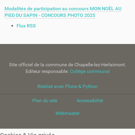
Modalités de participation au concours MON NOËL AU
PIED DU SAPIN - CONCOURS PHOTO 2025
A
Flux RSS
c
t
i
o
n
Site officiel de la commune de Chapelle-lez-Herlaimont.
s
Editeur responsable:
Collège communal
s
u
r
Réalisé avec Plone & Python
l
e
Plan du site
Accessibilité
d
o
Webmaster
c
u
m