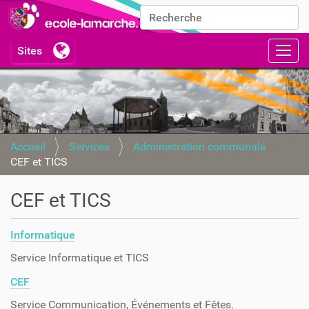
Chercher par
Recherche avancée…
Activ
Accueil
Services
Administration communale
CEF et TICS
CEF et TICS
Informatique
Service Informatique et TICS
CEF
Service Communication, Événements et Fêtes.