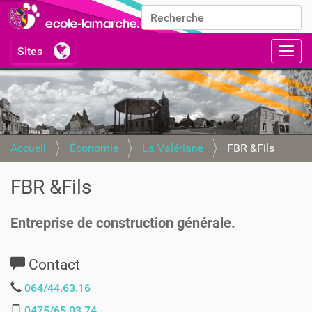
Chercher par
Recherche avancée…
Activ
Accueil
Économie
La Valériane
FBR &Fils
FBR &Fils
Entreprise de construction générale.
Contact
064/44.63.16
0475/65.03.74