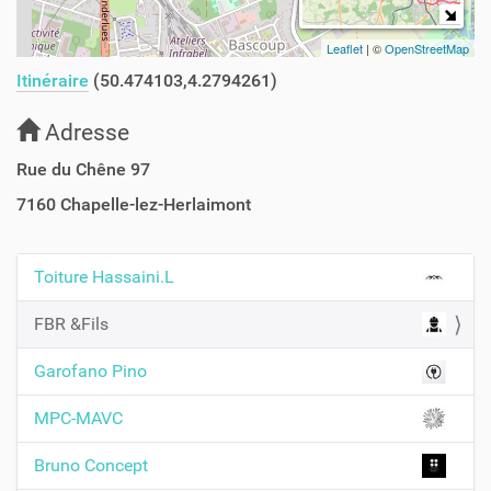
Leaflet
| ©
OpenStreetMap
Itinéraire
(50.474103,4.2794261)
Adresse
Rue du Chêne 97
7160
Chapelle-lez-Herlaimont
Toiture Hassaini.L
N
a
FBR &Fils
v
Garofano Pino
i
g
MPC-MAVC
a
t
Bruno Concept