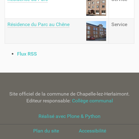
Résidence du Parc au Chêne
Service
A
Flux RSS
c
t
i
o
n
Site officiel de la commune de Chapelle-lez-Herlaimont.
s
Editeur responsable:
Collège communal
s
u
r
Réalisé avec Plone & Python
l
e
Plan du site
Accessibilité
d