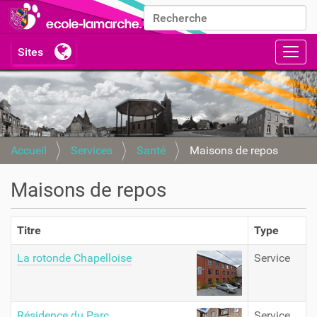
Chercher par
Recherche avancée…
Activ
Accueil
Services
Santé
Maisons de repos
Maisons de repos
Titre
Type
La rotonde Chapelloise
Service
Résidence du Parc
Service