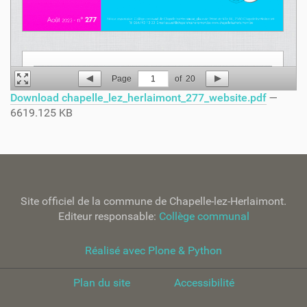
Page
1
of
20
Download chapelle_lez_herlaimont_277_website.pdf
—
6619.125 KB
Site officiel de la commune de Chapelle-lez-Herlaimont.
Editeur responsable:
Collège communal
Réalisé avec Plone & Python
Plan du site
Accessibilité