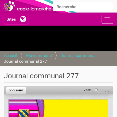
Chercher par
Recherche avancée…
Activ
Accueil
Ma commune
Journal communal
Journal communal 277
Journal communal 277
Zoom
DOCUMENT