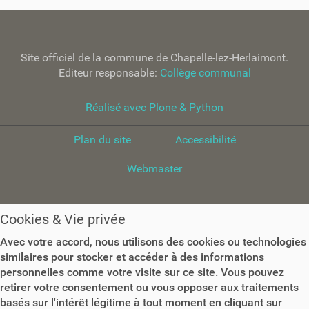
a
v
i
Site officiel de la commune de Chapelle-lez-Herlaimont.
g
Editeur responsable:
Collège communal
a
t
Réalisé avec Plone & Python
i
o
Plan du site
Accessibilité
n
Webmaster
Cookies & Vie privée
Avec votre accord, nous utilisons des cookies ou technologies
similaires pour stocker et accéder à des informations
personnelles comme votre visite sur ce site. Vous pouvez
retirer votre consentement ou vous opposer aux traitements
basés sur l'intérêt légitime à tout moment en cliquant sur