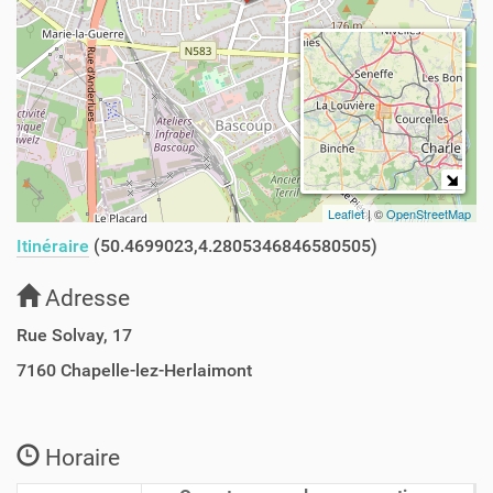
Leaflet
| ©
OpenStreetMap
Itinéraire
(50.4699023,4.2805346846580505)
Adresse
Rue Solvay, 17
7160
Chapelle-lez-Herlaimont
Horaire