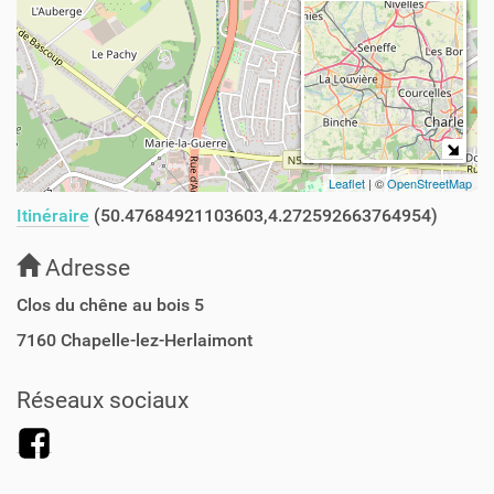
Leaflet
| ©
OpenStreetMap
Itinéraire
(50.47684921103603,4.272592663764954)
Adresse
Clos du chêne au bois 5
7160
Chapelle-lez-Herlaimont
Réseaux sociaux