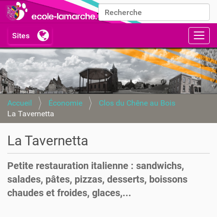
Chercher par
Recherche avancée…
Activ
Accueil
Économie
Clos du Chêne au Bois
La Tavernetta
La Tavernetta
Petite restauration italienne : sandwichs,
salades, pâtes, pizzas, desserts, boissons
chaudes et froides, glaces,...