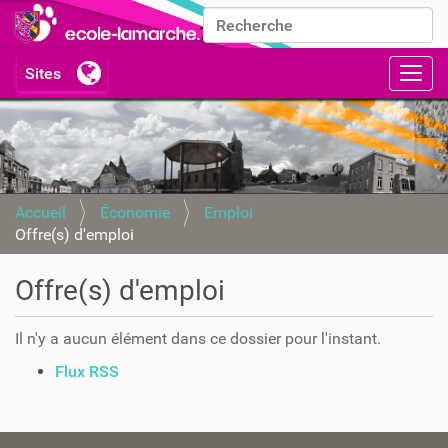
Chercher par
Recherche avancée…
Activ
Accueil
Économie
Emploi
Offre(s) d'emploi
Offre(s) d'emploi
Il n'y a aucun élément dans ce dossier pour l'instant.
A
Flux RSS
c
t
i