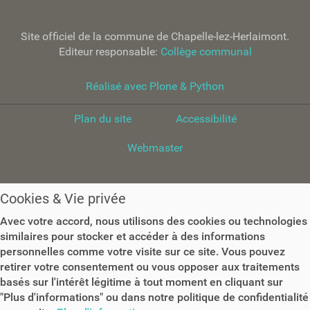
o
n
Site officiel de la commune de Chapelle-lez-Herlaimont.
s
Editeur responsable:
Collège communal
s
u
r
Réalisé avec Plone & Python
l
e
Plan du site
Accessibilité
d
o
Webmaster
c
u
m
Cookies & Vie privée
e
n
Avec votre accord, nous utilisons des cookies ou technologies
t
similaires pour stocker et accéder à des informations
personnelles comme votre visite sur ce site. Vous pouvez
retirer votre consentement ou vous opposer aux traitements
basés sur l'intérêt légitime à tout moment en cliquant sur
"Plus d'informations" ou dans notre politique de confidentialité