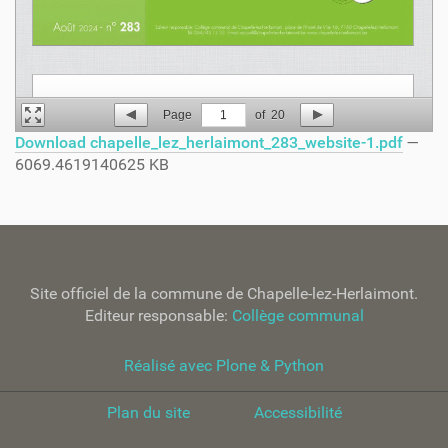
Page
1
of
20
Download chapelle_lez_herlaimont_283_website-1.pdf
—
6069.4619140625 KB
Site officiel de la commune de Chapelle-lez-Herlaimont.
Editeur responsable:
Collège communal
Réalisé avec Plone & Python
Plan du site
Accessibilité