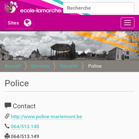
Chercher par
Recherche avancée…
Activ
Accueil
Services
Sécurité
Police
Police
Contact
http://www.police-mariemont.be
064/513.140
064/513.149