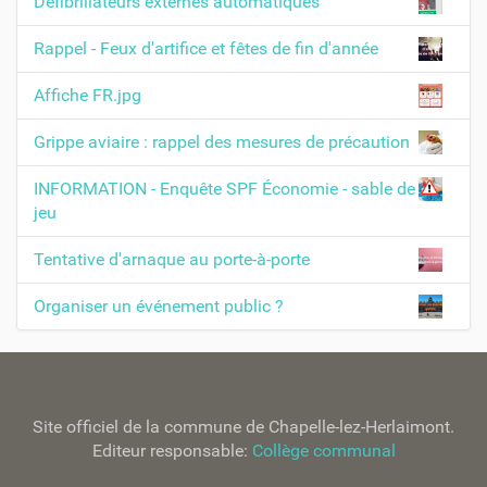
Défibrillateurs externes automatiques
Rappel - Feux d'artifice et fêtes de fin d'année
Affiche FR.jpg
Grippe aviaire : rappel des mesures de précaution
INFORMATION - Enquête SPF Économie - sable de
jeu
Tentative d'arnaque au porte-à-porte
Organiser un événement public ?
Site officiel de la commune de Chapelle-lez-Herlaimont.
Editeur responsable:
Collège communal