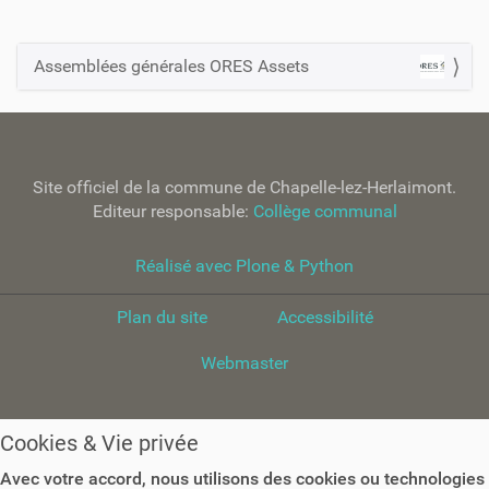
Assemblées générales ORES Assets
N
a
v
i
Site officiel de la commune de Chapelle-lez-Herlaimont.
g
Editeur responsable:
Collège communal
a
t
Réalisé avec Plone & Python
i
o
Plan du site
Accessibilité
n
Webmaster
Cookies & Vie privée
Avec votre accord, nous utilisons des cookies ou technologies